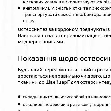
кісткових уламків використовуються різн
анатомічну цілісність кістки та прискор
транспортувати самостійно: бригада швид
стану.
Остеосинтез за кордоном поєднують із
Навіть якщо на тлі перелому пацієнт н
медперевізниками.
Показання щодо остеоси
Будь-який перелом пов’язаний із ризик
зростаються неправильно чи довго, що
тканини до Швейцарії для остеосинтез
складні внутрішньосуглобові та навколос
осколкові переломи з ризиком утворення