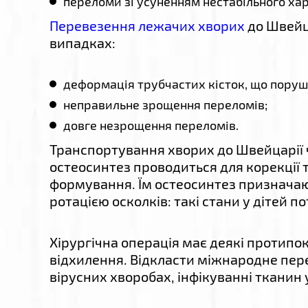
переломи зі усуненням нестабільного ха
Перевезення лежачих хворих
до Швейца
випадках:
деформація трубчастих кісток, що поруш
неправильне зрощення переломів;
довге незрощення переломів.
Транспортування хворих до Швейцарії 
остеосинтез проводиться для корекції т
формування. Їм остеосинтез призначаю
ротацією осколків: такі стани у дітей п
Хірургічна операція має деякі протипок
відхилення. Відкласти міжнародне пере
вірусних хворобах, інфікуванні тканин 