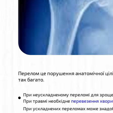
Перелом це порушення анатомічної ціліс
так багато.
При неускладненому переломі для зрощенн
При травмі необхідне
перевезення хвори
При ускладнених переломах може знадоби