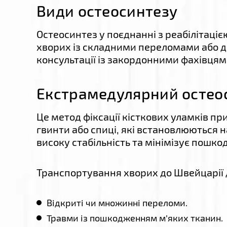
Види остеосинтезу
Остеосинтез у поєднанні з реабілітаці
хворих із складними переломами або д
консультації із закордонними фахівцям
Екстрамедулярний остео
Це метод фіксації кісткових уламків п
гвинти або спиці, які встановлюються 
високу стабільність та мінімізує пошк
Транспортування хворих до Швейцарії 
Відкриті чи множинні переломи.
Травми із пошкодженням м’яких тканин.