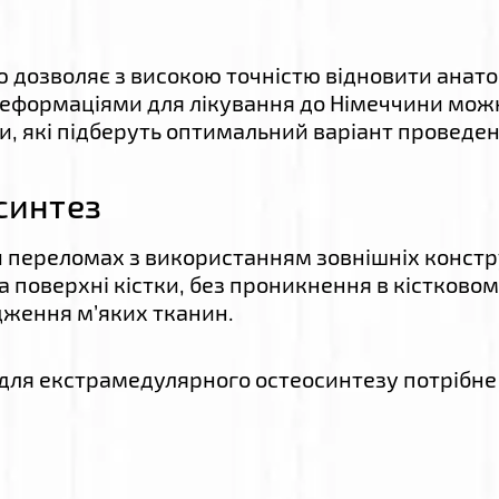
єю дозволяє з високою точністю відновити анат
еформаціями для лікування до Німеччини можн
и, які підберуть оптимальний варіант проведен
синтез
ри переломах з використанням зовнішніх констру
на поверхні кістки, без проникнення в кістков
одження м’яких тканин.
для екстрамедулярного остеосинтезу потрібне 