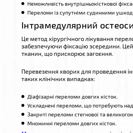
Неможливість внутрішньокісткової фіксац
Переломи із супутніми судинними ушко
Інтрамедулярний остеос
Це метод хірургічного лікування перел
забезпечуючи фіксацію зсередини. Цей 
тканин, що прискорює загоєння.
Перевезення хворих для проведення ін
таких клінічних випадках:
Діафізарні переломи довгих кісток.
Ускладнені переломи, що потребують наді
Закриті переломи стегнової та великогом
Множинні переломи довгих кісток.