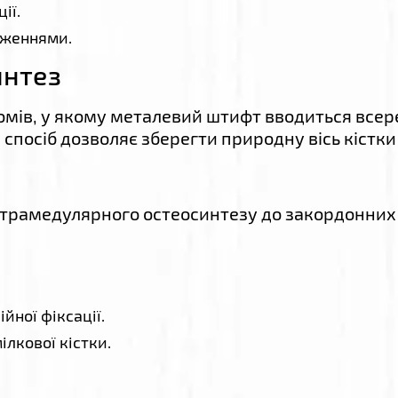
ії.
дженнями.
интез
омів, у якому металевий штифт вводиться всер
спосіб дозволяє зберегти природну вісь кістк
трамедулярного остеосинтезу до закордонних 
йної фіксації.
ілкової кістки.