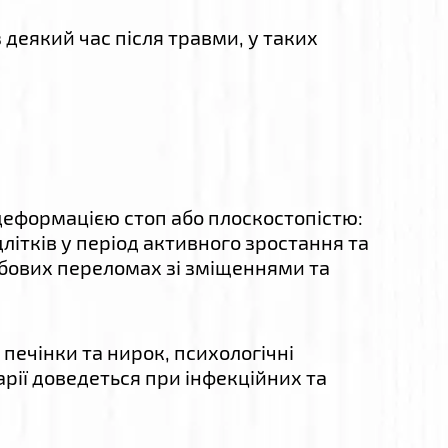
деякий час після травми, у таких
деформацією стоп або плоскостопістю:
длітків у період активного зростання та
бових переломах зі зміщеннями та
печінки та нирок, психологічні
рії доведеться при інфекційних та