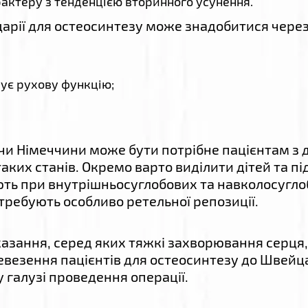
рактеру з тенденцією вторинного усунення.
рії для остеосинтезу може знадобитися через 
ує рухову функцію;
чи Німеччини може бути потрібне пацієнтам з 
аких станів. Окремо варто виділити дітей та пі
ть при внутрішньосуглобових та навколосугло
отребують особливо ретельної репозиції.
азання, серед яких тяжкі захворювання серця, 
везення пацієнтів для остеосинтезу до Швейца
у галузі проведення операції.