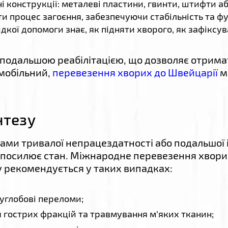
і конструкції: металеві пластини, гвинти, штифти а
ити процес загоєння, забезпечуючи стабільність та 
кої допомоги знає, як підняти хворого, як зафіксув
 подальшою реабілітацією, що дозволяє отрима
емобільний,
перевезення хворих до Швейцарії
м
нтезу
ами тривалої непрацездатності або подальшої і
 посилює стан. Міжнародне перевезення хворих 
у рекомендується у таких випадках:
углобові переломи;
 гострих фракцій та травмування м’яких тканин;