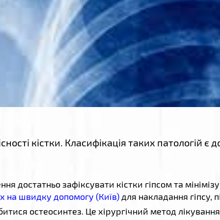
ності кістки. Класифікація таких патологій є 
я достатньо зафіксувати кістки гіпсом та мінімізу
х на швидку допомогу (Київ)
для накладання гіпсу, 
тися остеосинтез. Це хірургічний метод лікування 