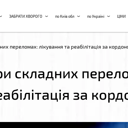
ЗАБРАТИ ХВОРОГО
по Київ обл
по Україні
ЦІНИ
них переломах: лікування та реабілітація за кордон
ри складних перело
еабілітація за кор