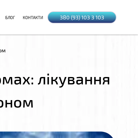
380 (93) 103 3 103
БЛОГ
КОНТАКТИ
ом
мах: лікування
доном