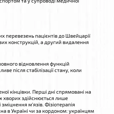
спортом та у супроводі медичної
х перевезень пацієнтів до Швейцарії
вих конструкцій, а другий видалення
 повного відновлення функцій
ве після стабілізації стану, коли
ної кінцівки. Перші дні спрямовані на
х хворих здійснюється лише
зміцнення м’язів. Фізіотерапія
а в Україні чи за кордоном: українцям