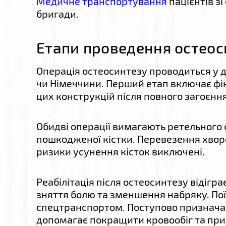
Медичне транспортування
пацієнтів з
бригади.
Етапи проведення остеоси
Операція остеосинтезу проводиться у 
чи Німеччини. Перший етап включає фі
цих конструкцій після повного загоєння
Обидві операції вимагають ретельного 
пошкодженої кістки. Перевезення хворо
ризики усунення кісток виключені.
Реабілітація після остеосинтезу відігр
зняття болю та зменшення набряку. По
спецтранспортом. Поступово призначают
допомагає покращити кровообіг та прис