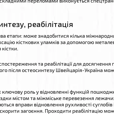
і складними переломами виконується спецтран
нтезу, реабілітація
два етапи: може знадобитися кілька міжнародни
ксацію кісткових уламків за допомогою метале
 кістки.
спостереження та реабілітації для досягнення
го після остеосинтезу Швейцарія-Україна можли
ає ключову роль у відновленні функцій пошкодже
їздки містом та міжміське перевезення лежачи
ься вправи відновлення рухливості суглобів і 
корити загоєння. Проходити реабілітацію можн