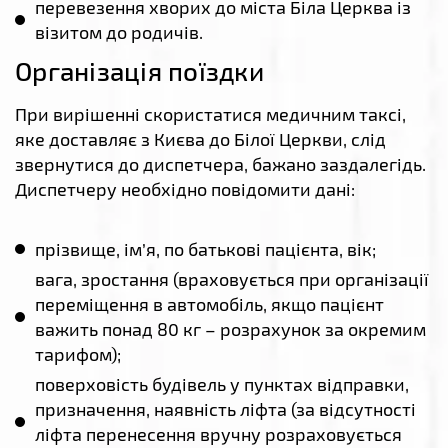
перевезення хворих до міста Біла Церква із
візитом до родичів.
Організація поїздки
При вирішенні скористатися медичним таксі,
яке доставляє з Києва до Білої Церкви, слід
звернутися до диспетчера, бажано заздалегідь.
Диспетчеру необхідно повідомити дані:
прізвище, ім’я, по батькові пацієнта, вік;
вага, зростання (враховується при організації
переміщення в автомобіль, якщо пацієнт
важить понад 80 кг – розрахунок за окремим
тарифом);
поверховість будівель у пунктах відправки,
призначення, наявність ліфта (за відсутності
ліфта перенесення вручну розраховується