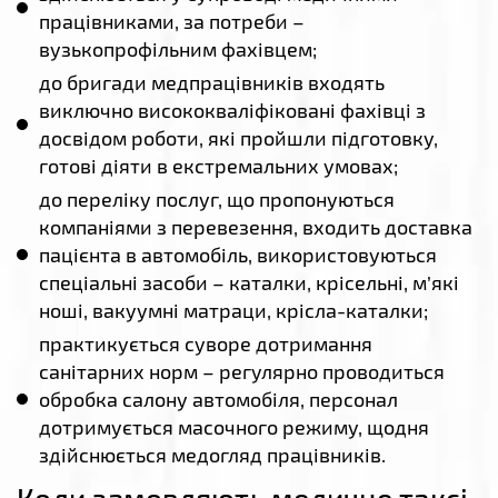
працівниками, за потреби –
вузькопрофільним фахівцем;
до бригади медпрацівників входять
виключно висококваліфіковані фахівці з
досвідом роботи, які пройшли підготовку,
готові діяти в екстремальних умовах;
до переліку послуг, що пропонуються
компаніями з перевезення, входить доставка
пацієнта в автомобіль, використовуються
спеціальні засоби – каталки, крісельні, м’які
ноші, вакуумні матраци, крісла-каталки;
практикується суворе дотримання
санітарних норм – регулярно проводиться
обробка салону автомобіля, персонал
дотримується масочного режиму, щодня
здійснюється медогляд працівників.
Коли замовляють медичне таксі