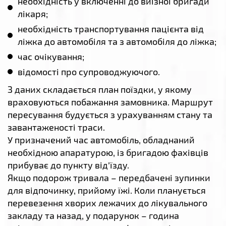
необхідність у включенні до виїзної бригади
лікаря;
необхідність транспортування пацієнта від
ліжка до автомобіля та з автомобіля до ліжка;
час очікування;
відомості про супроводжуючого.
З даних складається план поїздки, у якому
враховуються побажання замовника. Маршрут
пересування будується з урахуванням стану та
завантаженості траси.
У призначений час автомобіль, обладнаний
необхідною апаратурою, із бригадою фахівців
прибуває до пункту від’їзду.
Якщо подорож тривала – передбачені зупинки
для відпочинку, прийому їжі. Коли планується
перевезення хворих лежачих до лікувального
закладу та назад, у подарунок – година