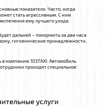
новные показатели. Часто, когда
может стать агрессивным. С ним
беспечения ему лучшего ухода.
 будет дальней – покормить за два часа
езону, гигиенические принадлежности,
ь в компанию 103TAXI. Автомобиль
сотрудники проходят специальное
ительные услуги