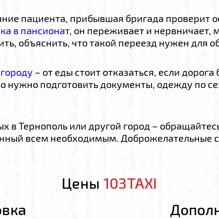
ние пациента, прибывшая бригада проверит ос
ка в пансионат
, он переживает и нервничает, 
ить, объяснить, что такой переезд нужен для о
 городу
– от еды стоит отказаться, если дорога
но нужно подготовить документы, одежду по с
х в Тернополь или другой город – обращайтес
анный всем необходимым. Доброжелательные 
Цены
103TAXI
овка
Дополн