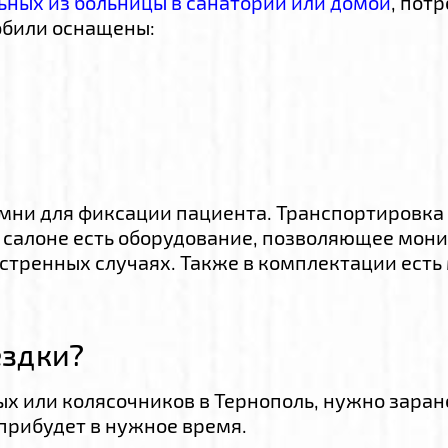
ьных из больницы в санаторий или домой
, пот
обили оснащены:
мни для фиксации пациента. Транспортировка
 салоне есть оборудование, позволяющее мон
кстренных случаях. Также в комплектации есть
ездки?
х или колясочников в Тернополь, нужно заран
 прибудет в нужное время.